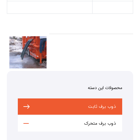
محصولات این دسته
ذوب برف ثابت
ذوب برف متحرک