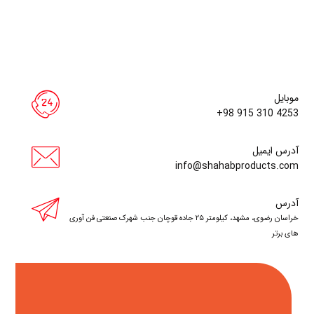
موبایل
+98 915 310 4253
آدرس ایمیل
info@shahabproducts.com
آدرس
خراسان رضوی، مشهد، کیلومتر ۲۵ جاده قوچان
جنب شهرک صنعتی فن آوری
های برتر