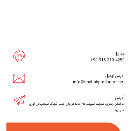
موبایل
+98 915 310 4253
آدرس ایمیل
info@shahabproducts.com
آدرس
خراسان رضوی، مشهد، کیلومتر ۲۵ جاده قوچان
جنب شهرک صنعتی فن آوری
های برتر