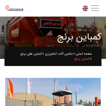
کمباین برنج
صفحه اصلی
»
ماشین آلات کشاورزی
»
کمباین های برنج
»
کمباین برنج