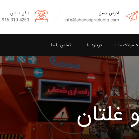
آدرس ایمیل
تلفن تماس
 915 310 4253
info@shahabproducts.com
حصولات ما
درباره ما
تماس با ما
 غلتان