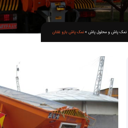
 نمک پاش و محلول پاش
»
نمک پاش بازو غلتان